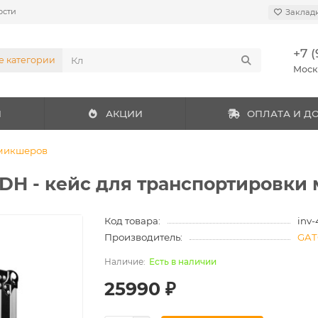
ости
Заклад
+7 (
е категории
Мос
И
АКЦИИ
ОПЛАТА И Д
 микшеров
 - кейс для транспортировки
Код товара:
inv
Производитель:
GA
Есть в наличии
25990 ₽