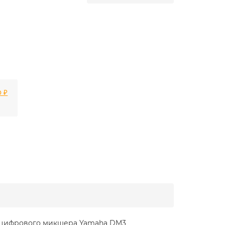
 ₽
и цифрового микшера Yamaha DM3