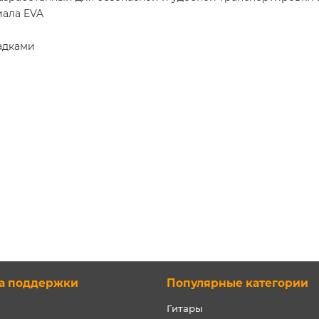
иала EVA
адками
а поддержки
Популярные категории
Гитары