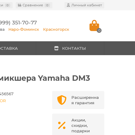
ки
Сравнение
Личный кабинет
0
0
999) 351-70-77
ква
Наро-Фоминск
Красногорск
0
ОСТАВКА
КОНТАКТЫ
 микшера Yamaha DM3
-456567
Расширенна
TOR
я гарантия
Акции,
скидки,
подарки