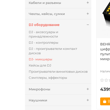
Кабели и разъемы
Чехлы, кейсы, сумки
DJ оборудование
DJ - аксессуары и
принадлежности
DJ - контроллеры
BEHR
DJ - проигрыватели компакт
цифр
дисков
пульт
микр
DJ- микшеры
Кейсы для DJ
Проигрыватели виниловых дисков
Сэмплеры, эффекторы
439
Микрофоны
Наушники
В