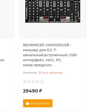
BEHRINGER VMX1000USB -
микшер для DJ, 7-
м
канальный,встроенный USB-
ом
интерфейс, МАС, РС,
микр.предусил.
Есть в наличии
29490 ₽
В корзину