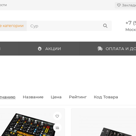
ости
Заклад
+7 (
е категории
Мос
И
АКЦИИ
ОПЛАТА И Д
лчанию
Название
Цена
Рейтинг
Код Товара