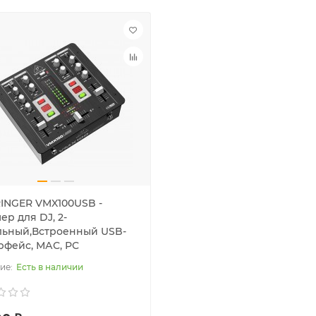
INGER VMX100USB -
р для DJ, 2-
льный,Встроенный USB-
рфейс, МАС, РС
Есть в наличии