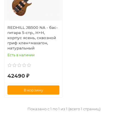
REDHILL JB500 NA - бас-
гитара 5-стр., H+H,
корпус ясень, сквозной
гриф клен+махагон,
натуральный
Есть в наличии
42490 ₽
В корзину
Показано с 1 по 1 из 1 (всего 1 страниц)