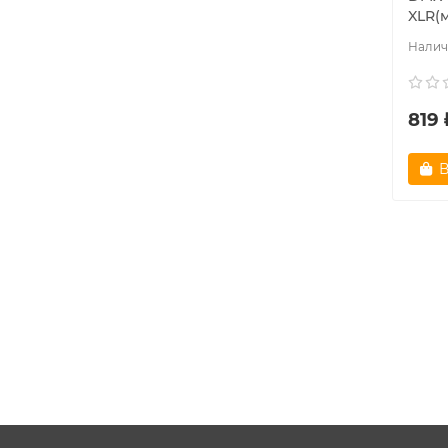
XLR(м
819 
В