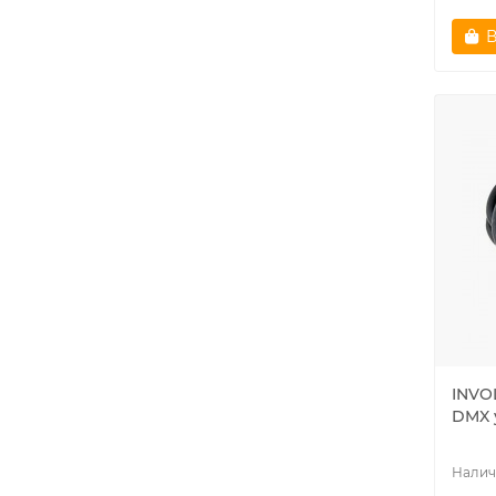
В
INVO
DMX 