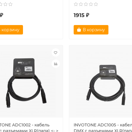
 ₽
1915 ₽
 корзину
В корзину
TONE ADC1002 - кабель
INVOTONE ADC1005 - кабе
 разъемами XLR(папа) <- >
DMX с разъемами XLR(папа