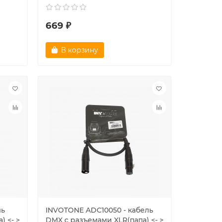
669 ₽
В корзину
ль
INVOTONE ADC10050 - кабель
) <- >
DMX с разъемами XLR(папа) <- >