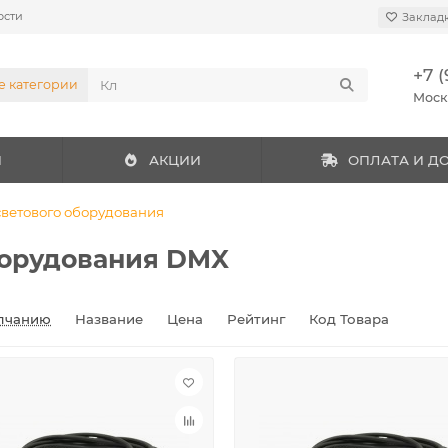
ости
Заклад
+7 (
е категории
Мос
И
АКЦИИ
ОПЛАТА И Д
светового оборудования
борудования DMX
лчанию
Название
Цена
Рейтинг
Код Товара