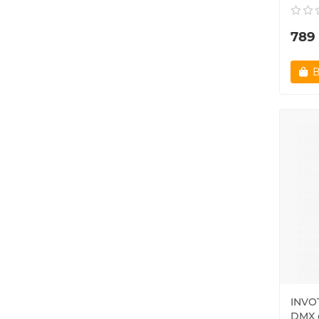
789
В
INVO
DMX с