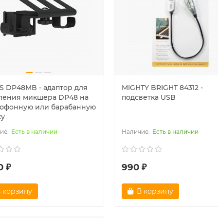
S DP48MB - адаптор для
MIGHTY BRIGHT 84312 -
ления микшера DP48 на
подсветка USB
офонную или барабанную
ку
Есть в наличии
Есть в наличии
0 ₽
990 ₽
 корзину
В корзину