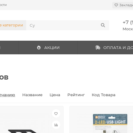
ости
Заклад
+7 (
е категории
Мос
И
АКЦИИ
ОПЛАТА И Д
ов
лчанию
Название
Цена
Рейтинг
Код Товара