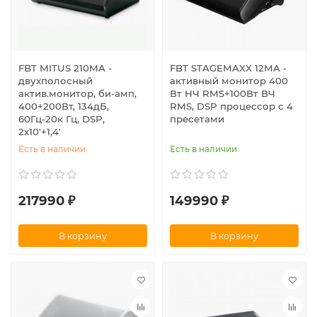
FBT MITUS 210MA -
FBT STAGEMAXX 12MA -
двухполосный
активный монитор 400
актив.монитор, би-амп,
Вт НЧ RMS+100Вт ВЧ
400+200Вт, 134дБ,
RMS, DSP процессор с 4
60Гц-20к Гц, DSP,
пресетами
2х10'+1,4'
Есть в наличии
Есть в наличии
217990 ₽
149990 ₽
В корзину
В корзину