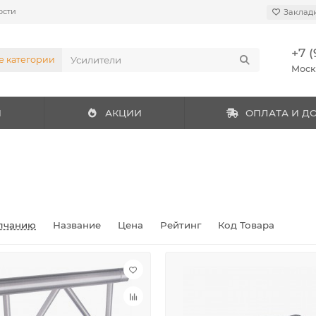
ости
Заклад
+7 (
е категории
Мос
И
АКЦИИ
ОПЛАТА И Д
лчанию
Название
Цена
Рейтинг
Код Товара