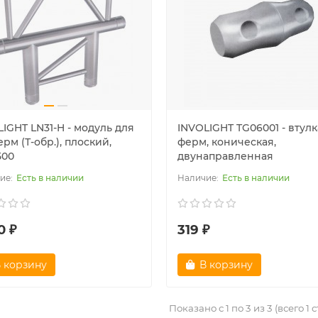
IGHT LN31-H - модуль для
INVOLIGHT TG06001 - втулк
ерм (Т-обр.), плоский,
ферм, коническая,
500
двунаправленная
Есть в наличии
Есть в наличии
0 ₽
319 ₽
 корзину
В корзину
Показано с 1 по 3 из 3 (всего 1 